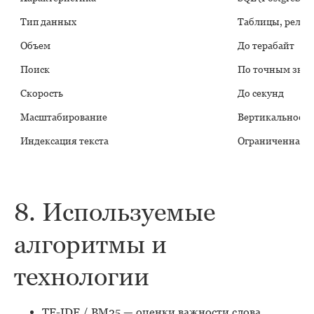
Тип данных
Таблицы, реля
Объем
До терабайт
Поиск
По точным зна
Скорость
До секунд
Масштабирование
Вертикальное
Индексация текста
Ограниченная
8. Используемые
алгоритмы и
технологии
TF-IDF / BM25 — оценки важности слова.